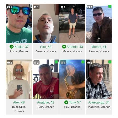
1
1
8
4
Kostia
, 37
Ciro
, 53
Antonio
, 43
Marsel
, 41
Аоста, Италия
Cesena, Италия
Милан, Италия
Livorno, Италия
4
2
4
1
Alex
, 48
Anatolie
, 42
Tony
, 57
Александр
, 34
Виареджо,
Turin, Италия
Рим, Италия
Piacenza, Италия
Италия