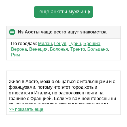
еще анкеты мужчин
Из Аосты чаще всего ищут знакомства
click
to
collapse
По городам:
Милан
,
Генуя
,
Турин
,
Брешиа
,
contents
Верона
,
Венеция
,
Болонья
,
Тренто
,
Больцано
,
Рим
Живя в Аосте, можно общаться с итальянцами и с
французами, потому что этот город хоть и
относится к Италии, но расположен почти на
границе с Францией. Если же вам неинтересны ни
те, ни другие, а сердце лежит к русскоязычным
>> показать еще
людям, ищите себе собеседников и друзей на
RusDate.
У нас собрана (и регулярно пополняется) огромная