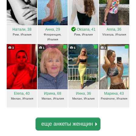
Натали
, 38
Анна
, 29
Oksana
, 41
Anna
, 36
Рим, Италия
Флоренция,
Рим, Италия
Vicenza, Италия
Италия
3
1
6
3
Elena
, 40
Ирина
, 68
Инна
, 36
Марина
, 43
Милан, Италия
Милан, Италия
Милан, Италия
Frosinone, Италия
еще анкеты женщин