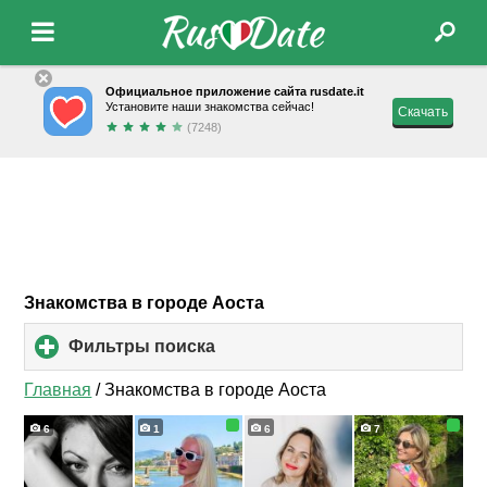
Официальное приложение сайта rusdate.it
Установите наши знакомства сейчас!
Скачать
(7248)
Знакомства в городе Аоста
Фильтры поиска
click
to
expand
Главная
/
Знакомства в городе Аоста
contents
6
1
6
7