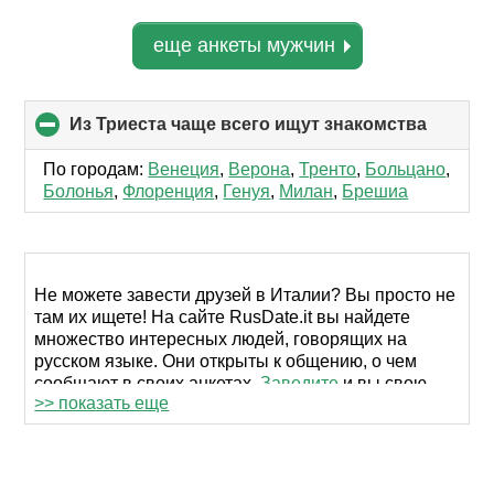
еще анкеты мужчин
Из Триеста чаще всего ищут знакомства
click
to
collaps
По городам:
Венеция
,
Верона
,
Тренто
,
Больцано
,
content
Болонья
,
Флоренция
,
Генуя
,
Милан
,
Брешиа
Не можете завести друзей в Италии? Вы просто не
там их ищете! На сайте RusDate.it вы найдете
множество интересных людей, говорящих на
русском языке. Они открыты к общению, о чем
сообщают в своих анкетах.
Заведите
и вы свою
>> показать еще
страницу, чтобы начать переписываться.
Мы уже подготовили почву для вашего знакомства
в Триесте, отобрав пользователей из этого города.
Вы можете сузить выборку, задав и другие