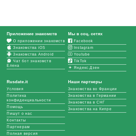
параметры. Если вам важна внешность, наличие
собственной жилплощади или любовь к животным,
укажите это в фильтре
.
Кстати, если вы едете в Триест, чтобы провести
Приложение знакомств
Мы в соц. сетях
отпуск на море, вы тоже можете предварительно
О приложении знакомств
Facebook
познакомиться с кем-нибудь через RusDate.
Знакомства iOS
Instagram
Отсортируйте пользователей так, чтобы избежать
серьезных отношений, и наслаждайтесь сначала
Знакомства Android
Youtube
виртуальным флиртом, а потом курортным
Чат бот знакомств
TikTok
Елена
романом.
Яндекс.Дзен
Скачайте
мобильное приложение
, чтобы всегда
Rusdate.it
Наши партнеры
быть на связи с новыми друзьями. С телефона
Условия
Знакомства во Франции
удобно загружать фотографии и общаться в чатах.
Политика
Знакомства в Германии
А звуковые уведомления будут оповещать вас о
конфиденциальности
Знакомства в СНГ
новых лайках или гостях на вашей страничке.
Помощь
Знакомства на Кипре
Пишут о нас
Контакты
Партнерам
Полная версия