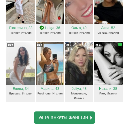
Екатерина
, 33
Helga
, 36
Ольга
, 49
Лана
, 52
Триест, Италия
Триест, Италия
Триест, Италия
Gorizia, Италия
7
3
4
6
Елена
, 34
Марина
, 43
Juliya
, 48
Натали
, 38
Брешиа, Италия
Frosinone, Италия
Monserrato,
Рим, Италия
Италия
еще анкеты женщин