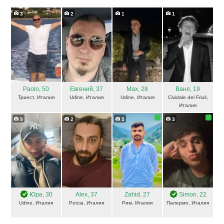
3
2
1
1
Paolo
, 50
Евгений
, 37
Max
, 28
Ваня
, 19
Триест, Италия
Udine, Италия
Udine, Италия
Cividale del Friuli,
Италия
9
2
5
3
Юра
, 30
Alex
, 37
Zahid
, 27
Simon
, 22
Udine, Италия
Porcia, Италия
Рим, Италия
Палермо, Италия