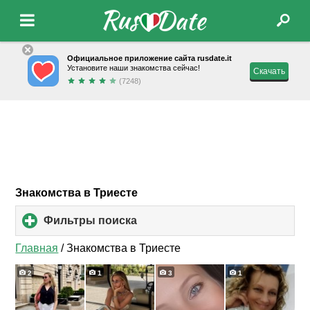
Официальное приложение сайта rusdate.it
Установите наши знакомства сейчас!
Скачать
(7248)
Знакомства в Триесте
Фильтры поиска
click
to
expand
Главная
/
Знакомства в Триесте
contents
2
1
3
1