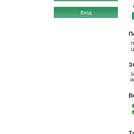
П
П
Ц
З
З
И
В
Т