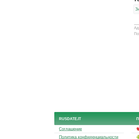
З
Ад
По
RUSDATE.IT
П
Соглашение
Политика конфиденциальности