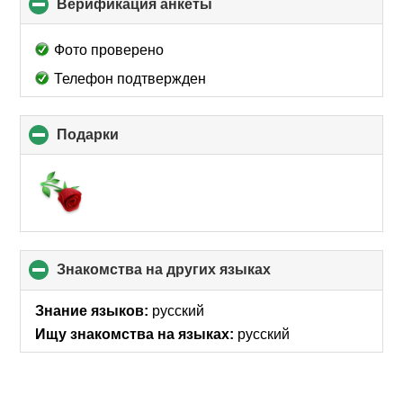
Верификация анкеты
click
to
collapse
Фото проверено
contents
Телефон подтвержден
Подарки
click
to
collapse
contents
Знакомства на других языках
click
to
collapse
Знание языков:
русский
contents
Ищу знакомства на языках:
русский