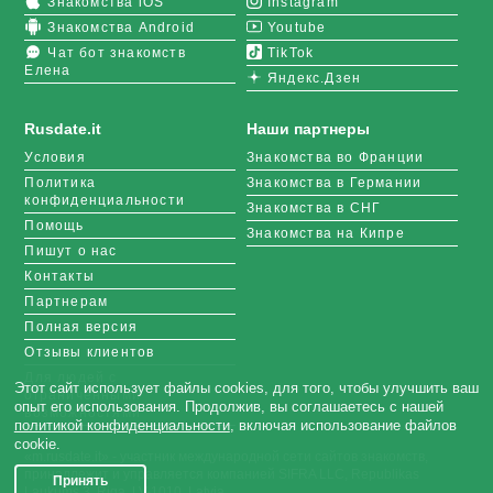
Знакомства iOS
Instagram
Знакомства Android
Youtube
Чат бот знакомств
TikTok
Елена
Яндекс.Дзен
Rusdate.it
Наши партнеры
Условия
Знакомства во Франции
Политика
Знакомства в Германии
конфиденциальности
Знакомства в СНГ
Помощь
Знакомства на Кипре
Пишут о нас
Контакты
Партнерам
Полная версия
Отзывы клиентов
Для людей с
Этот сайт использует файлы cookies, для того, чтобы улучшить ваш
ограниченными
опыт его использования. Продолжив, вы соглашаетесь с нашей
возможностями
политикой конфиденциальности
, включая использование файлов
cookie.
«m.rusdate.it» - участник международной сети сайтов знакомств,
принадлежит и управляется компанией SIFRA LLC, Republikas
Принять
Laukums 3, Riga, LV-1010, Latvia.