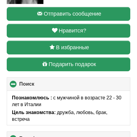
Отправить сообщение
Нравится?
В избранные
Подарить подарок
Поиск
click
to
collapse
Познакомлюсь :
с мужчиной в возрасте 22 - 30
contents
лет
в Италии
Цель знакомства:
дружба, любовь, брак,
встреча