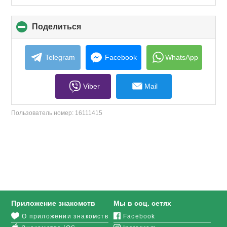
Поделиться
click
to
collapse
contents
Telegram
Facebook
WhatsApp
Viber
Mail
Пользователь номер:
16111415
Приложение знакомств
Мы в соц. сетях
О приложении знакомств
Facebook