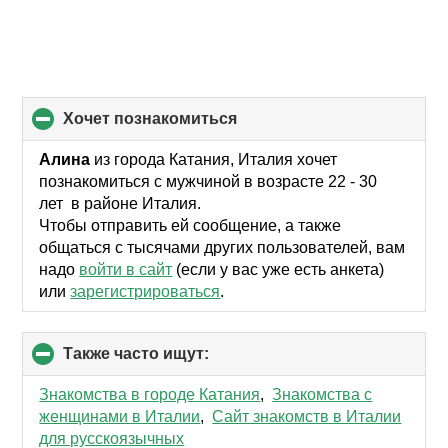
хочет познакомиться
click
to
collapse
Алина
из города Катания, Италия хочет
contents
познакомиться с мужчиной в возрасте 22 - 30
лет в районе Италия.
Чтобы отправить ей сообщение, а также
общаться с тысячами других пользователей, вам
надо
войти в сайт
(если у вас уже есть анкета)
или
зарегистрироваться
.
Также часто ищут:
click
to
collapse
Знакомства в городе Катания
,
Знакомства с
contents
женщинами в Италии
,
Сайт знакомств в Италии
для русскоязычных