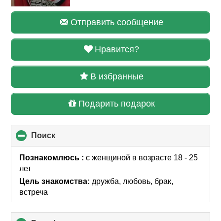
Отправить сообщение
Нравится?
В избранные
Подарить подарок
Поиск
click
to
collapse
Познакомлюсь :
с женщиной в возрасте 18 - 25
contents
лет
Цель знакомства:
дружба, любовь, брак,
встреча