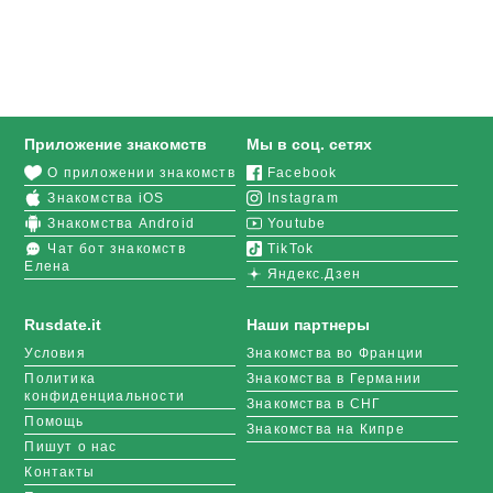
Приложение знакомств
Мы в соц. сетях
О приложении знакомств
Facebook
Знакомства iOS
Instagram
Знакомства Android
Youtube
Чат бот знакомств
TikTok
Елена
Яндекс.Дзен
Rusdate.it
Наши партнеры
Условия
Знакомства во Франции
Политика
Знакомства в Германии
конфиденциальности
Знакомства в СНГ
Помощь
Знакомства на Кипре
Пишут о нас
Контакты