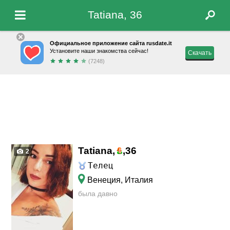
Tatiana, 36
Официальное приложение сайта rusdate.it
Установите наши знакомства сейчас!
Скачать
(7248)
Tatiana,
,
36
2
Телец
Венеция, Италия
была давно