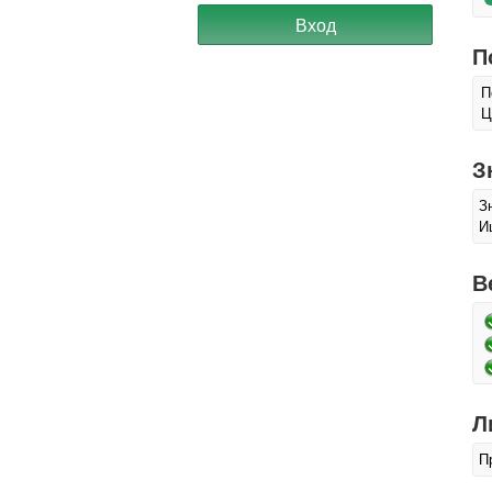
П
П
Ц
З
З
И
В
Л
П