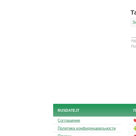
Т
З
Ад
По
RUSDATE.IT
П
Соглашение
Политика конфиденциальности