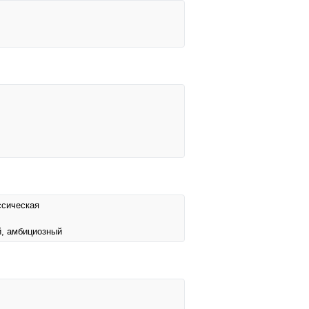
ссическая
й, амбициозный