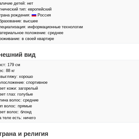
аличие детей: нет
тнический тип: европейский
трана рождения:
Россия
бразование: высшее
пециализация: информационные технологии
атериальное положение: среднее
роживание: в своей квартире
нешний вид
ост: 179 см
с: 88 кг
 выгляжу: хорошо
елосложение: спортивное
вет кожи: загорелый
вет глаз: голубые
лина волос: средние
ип волос: прямые
вет волос: блонд
а теле есть: ничего
трана и религия