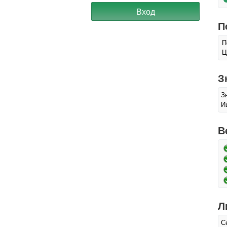
П
П
Ц
З
З
И
В
Л
С