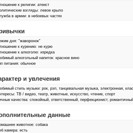
тношение к религии: атеист
олитические взгляды: левое крыло
лужба в армии: в небоевых частях
ривычки
ежим дня: "жаворонок"
тношение к курению: не курю
тношение к алкоголю: изредка
юбимый алкогольный напиток: красное вино
ип питания: обычное
арактер и увлечения
юбимый стиль музыки: рок, рэп, танцевальная музыка, электронная, кла
нтересы: ТВ / видео, театр, животные, искусcтво, чтение, спорт
ичные качества: спокойный, ответственный, перфекционист, романтичны
ополнительные данные
омашнее животное: собака
еб камера: есть