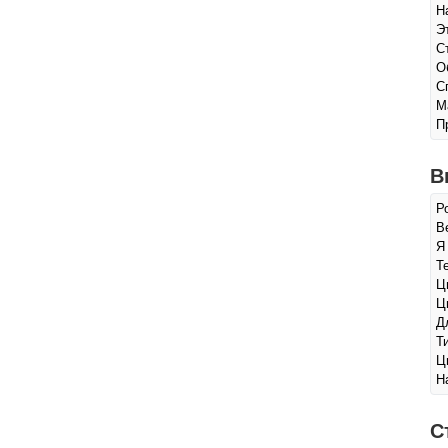
Н
Э
С
О
С
М
П
В
Р
Ве
Я
Т
Ц
Ц
Д
Т
Ц
Н
С