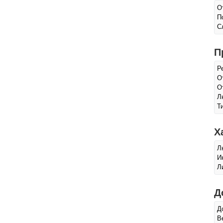
О
П
С
П
Р
О
О
Л
Т
Х
Л
И
Л
Д
Д
В