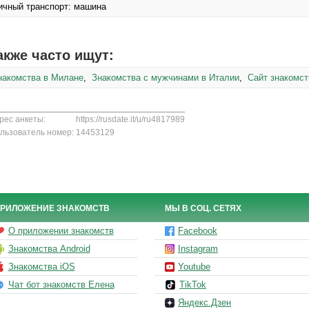
ичный транспорт: машина
акже часто ищут:
накомства в Милане
,
Знакомства с мужчинами в Италии
,
Сайт знакомст
рес анкеты:
https://rusdate.it/u/ru4817989
льзователь номер:
14453129
РИЛОЖЕНИЕ ЗНАКОМСТВ
МЫ В СОЦ. СЕТЯХ
О приложении знакомств
Facebook
Знакомства Android
Instagram
Знакомства iOS
Youtube
Чат бот знакомств Елена
TikTok
Яндекс.Дзен