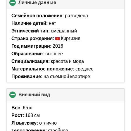
Личные данные
click
to
collapse
Семейное положение:
разведена
contents
Наличие детей:
нет
Этнический тип:
смешанный
Страна рождения:
Киргизия
Год иммиграции:
2016
Образование:
высшее
Специализация:
красота и мода
Материальное положение:
среднее
Проживание:
на съемной квартире
Внешний вид
click
to
collapse
Вес:
65 кг
contents
Рост:
168 см
Я выгляжу:
отлично
Телосложение:
стройное