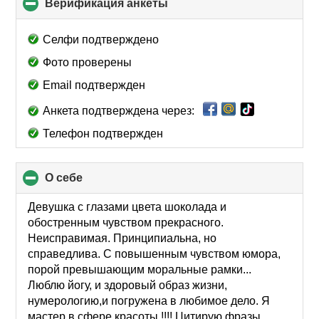
Верификация анкеты
click
to
collapse
Селфи подтверждено
contents
Фото проверены
Email подтвержден
Анкета подтверждена через:
Телефон подтвержден
О себе
click
to
collapse
Девушка с глазами цвета шоколада и
contents
обостренным чувством прекрасного.
Неисправимая. Принципиальна, но
справедлива. С повышенным чувством юмора,
порой превышающим моральные рамки...
Люблю йогу, и здоровый образ жизни,
нумерологию,и погружена в любимое дело. Я
мастер в сфере красоты !!!! Цитирую фразы