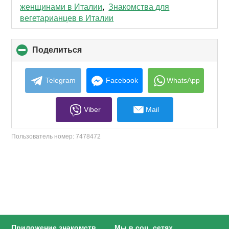
contents
женщинами в Италии
,
Знакомства для
вегетарианцев в Италии
Поделиться
click
to
collapse
contents
Telegram
Facebook
WhatsApp
Viber
Mail
Пользователь номер:
7478472
Приложение знакомств
Мы в соц. сетях