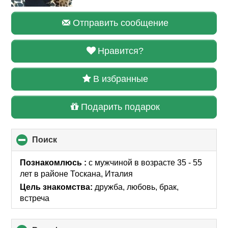
Отправить сообщение
Нравится?
В избранные
Подарить подарок
Поиск
click
to
collapse
Познакомлюсь :
с мужчиной в возрасте 35 - 55
contents
лет
в районе
Тоскана, Италия
Цель знакомства:
дружба, любовь, брак,
встреча