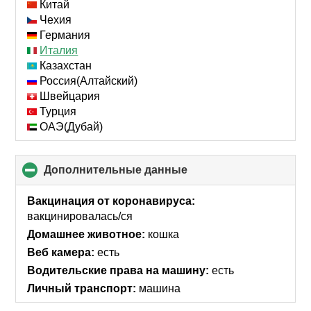
collapse
Китай
contents
Чехия
Германия
Италия
Казахстан
Россия(Алтайский)
Швейцария
Турция
ОАЭ(Дубай)
Дополнительные данные
click
to
collapse
Вакцинация от коронавируса:
contents
вакцинировалась/ся
Домашнее животное:
кошка
Веб камера:
есть
Водительские права на машину:
есть
Личный транспорт:
машина