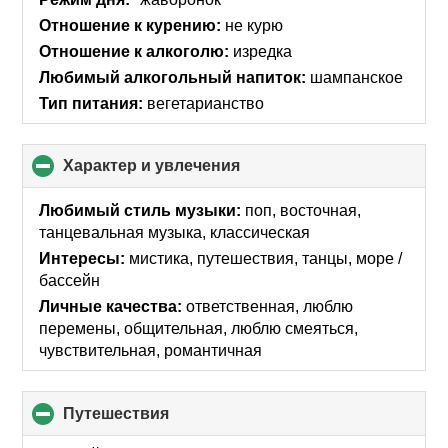
contents
Отношение к курению:
не курю
Отношение к алкоголю:
изредка
Любимый алкогольный напиток:
шампанское
Тип питания:
вегетарианство
Характер и увлечения
click
to
collapse
Любимый стиль музыки:
поп, восточная,
contents
танцевальная музыка, классическая
Интересы:
мистика, путешествия, танцы, море /
бассейн
Личные качества:
ответственная, люблю
перемены, общительная, люблю смеяться,
чувствительная, романтичная
Путешествия
click
to