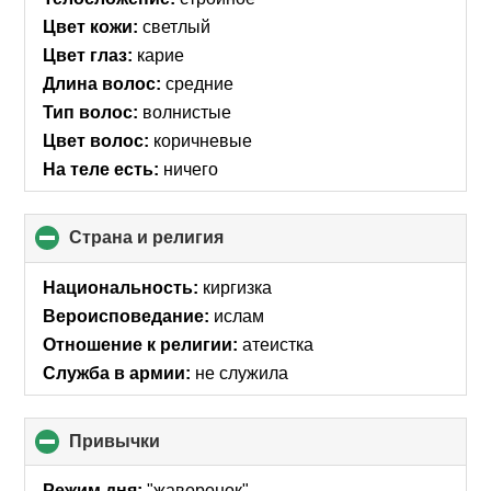
Цвет кожи:
светлый
Цвет глаз:
карие
Длина волос:
средние
Тип волос:
волнистые
Цвет волос:
коричневые
На теле есть:
ничего
Страна и религия
click
to
collapse
Национальность:
киргизка
contents
Вероисповедание:
ислам
Отношение к религии:
атеистка
Служба в армии:
не служила
Привычки
click
to
collapse
Режим дня:
"жаворонок"