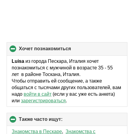
хочет познакомиться
click
to
collapse
Luisa
из города Пескара, Италия хочет
contents
познакомиться с мужчиной в возрасте 35 - 55
лет в районе Тоскана, Италия.
Чтобы отправить ей сообщение, а также
общаться с тысячами других пользователей, вам
надо
войти в сайт
(если у вас уже есть анкета)
или
зарегистрироваться
.
Также часто ищут:
click
to
collapse
Знакомства в Пескаре
,
Знакомства с