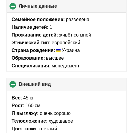
Личные данные
click
to
collapse
Семейное положение:
разведена
contents
Наличие детей:
1
Проживание детей:
живёт со мной
Этнический тип:
европейский
Страна рождения:
Украина
Образование:
высшее
Специализация:
менеджмент
Внешний вид
click
to
collapse
Вес:
45 кг
contents
Рост:
160 см
Я выгляжу:
очень хорошо
Телосложение:
худощавое
Цвет кожи:
светлый