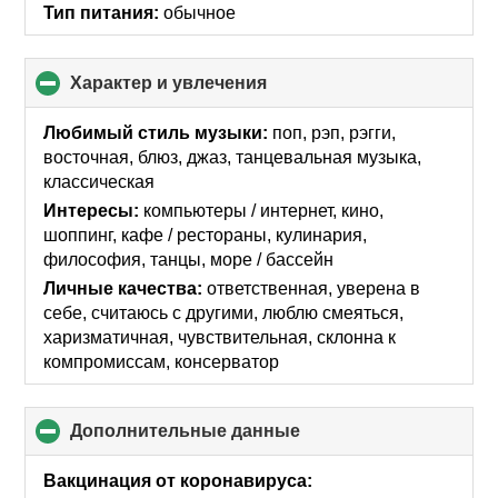
Тип питания:
обычное
Характер и увлечения
click
to
collapse
Любимый стиль музыки:
поп, рэп, рэгги,
contents
восточная, блюз, джаз, танцевальная музыка,
классическая
Интересы:
компьютеры / интернет, кино,
шоппинг, кафе / рестораны, кулинария,
философия, танцы, море / бассейн
Личные качества:
ответственная, уверена в
себе, считаюсь с другими, люблю смеяться,
харизматичная, чувствительная, склонна к
компромиссам, консерватор
Дополнительные данные
click
to
collapse
Вакцинация от коронавируса:
contents