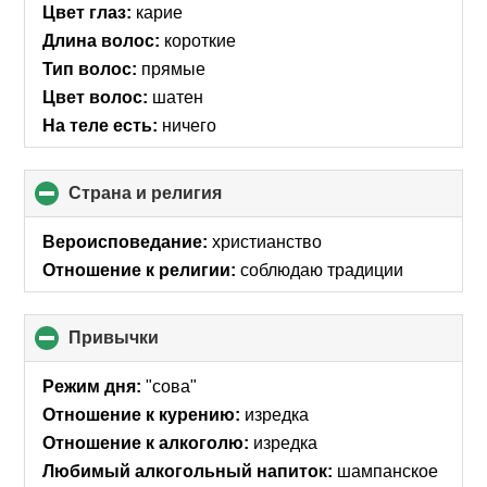
Цвет глаз:
карие
Длина волос:
короткие
Тип волос:
прямые
Цвет волос:
шатен
На теле есть:
ничего
Страна и религия
click
to
collapse
Вероисповедание:
христианство
contents
Отношение к религии:
соблюдаю традиции
Привычки
click
to
collapse
Режим дня:
"сова"
contents
Отношение к курению:
изредка
Отношение к алкоголю:
изредка
Любимый алкогольный напиток:
шампанское