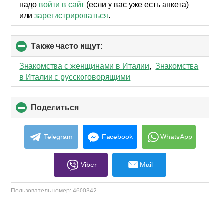
надо
войти в сайт
(если у вас уже есть анкета)
или
зарегистрироваться
.
Также часто ищут:
click
to
collapse
Знакомства с женщинами в Италии
,
Знакомства
contents
в Италии с русскоговорящими
Поделиться
click
to
collapse
contents
Telegram
Facebook
WhatsApp
Viber
Mail
Пользователь номер:
4600342