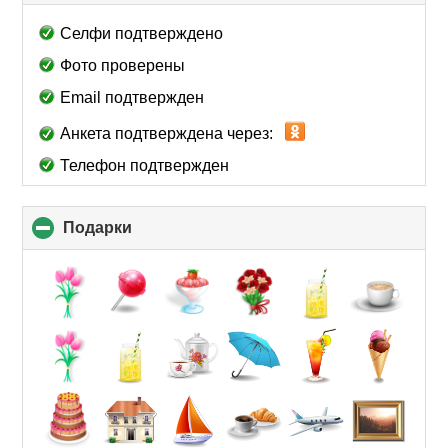
to
collapse
Селфи подтверждено
contents
Фото проверены
Email подтвержден
Анкета подтверждена через:
Телефон подтвержден
Подарки
click
to
collapse
contents