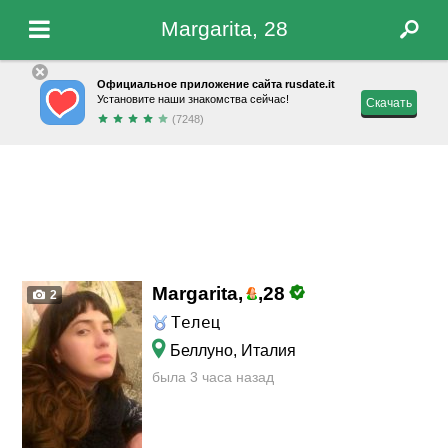
Margarita, 28
Официальное приложение сайта rusdate.it
Установите наши знакомства сейчас!
Скачать
(7248)
Margarita,
,
28
2
Телец
Беллуно, Италия
была 3 часа назад