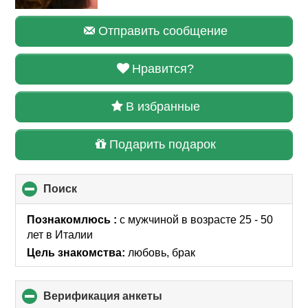
Отправить сообщение
Нравится?
В избранные
Подарить подарок
Поиск
click
to
collapse
Познакомлюсь :
с мужчиной в возрасте 25 - 50
contents
лет
в Италии
Цель знакомства:
любовь, брак
Верификация анкеты
click