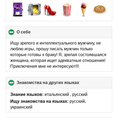
О себе
click
to
collapse
Ищу зрелого и интеллектуального мужчину, не
contents
люблю игры, прошу писать мужчин только
которые готовы к браку! Я, зрелая состоявшаяся
женщина, которая ищет адекватные отношения!
Приключения мне не интересуют!!!
Знакомства на других языках
click
to
collapse
Знание языков:
итальянский , русский
contents
Ищу знакомства на языках:
русский,
украинский