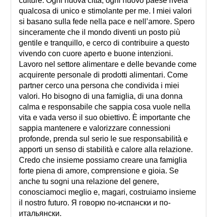
culture. Ogni nuova città, ogni nuovo paese rivela
qualcosa di unico e stimolante per me. I miei valori
si basano sulla fede nella pace e nell’amore. Spero
sinceramente che il mondo diventi un posto più
gentile e tranquillo, e cerco di contribuire a questo
vivendo con cuore aperto e buone intenzioni.
Lavoro nel settore alimentare e delle bevande come
acquirente personale di prodotti alimentari. Come
partner cerco una persona che condivida i miei
valori. Ho bisogno di una famiglia, di una donna
calma e responsabile che sappia cosa vuole nella
vita e vada verso il suo obiettivo. È importante che
sappia mantenere e valorizzare connessioni
profonde, prenda sul serio le sue responsabilità e
apporti un senso di stabilità e calore alla relazione.
Credo che insieme possiamo creare una famiglia
forte piena di amore, comprensione e gioia. Se
anche tu sogni una relazione del genere,
conosciamoci meglio e, magari, costruiamo insieme
il nostro futuro. Я говорю по-испански и по-
итальянски.