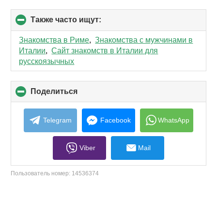
Также часто ищут:
click
to
collapse
Знакомства в Риме
,
Знакомства с мужчинами в
contents
Италии
,
Сайт знакомств в Италии для
русскоязычных
Поделиться
click
to
collapse
contents
Telegram
Facebook
WhatsApp
Viber
Mail
Пользователь номер:
14536374