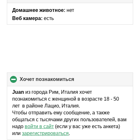
to
collapse
Домашнее животное:
нет
contents
Веб камера:
есть
хочет познакомиться
click
to
collapse
Juan
из города Рим, Италия хочет
contents
познакомиться с женщиной в возрасте 18 - 50
лет в районе Лацио, Италия.
Чтобы отправить ему сообщение, а также
общаться с тысячами других пользователей, вам
надо
войти в сайт
(если у вас уже есть анкета)
или
зарегистрироваться
.