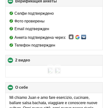
Верификация анкеты
click
to
collapse
Селфи подтверждено
contents
Фото проверены
Email подтвержден
Анкета подтверждена через:
Телефон подтвержден
2 видео
click
to
collapse
contents
О себе
click
to
collapse
Mi chiamo Juan e amo fare esercizio, cucinare,
contents
ballare salsa bachata, viaggiare e conoscere nuove