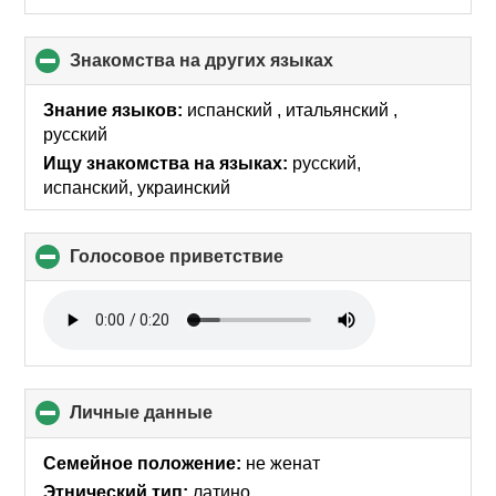
Знакомства на других языках
click
to
collapse
Знание языков:
испанский , итальянский ,
contents
русский
Ищу знакомства на языках:
русский,
испанский, украинский
Голосовое приветствие
click
to
collapse
contents
Личные данные
click
to
collapse
Семейное положение:
не женат
contents
Этнический тип:
латино