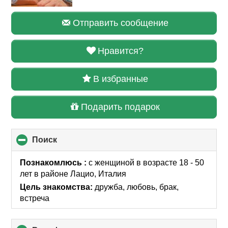
Отправить сообщение
Нравится?
В избранные
Подарить подарок
Поиск
click
to
collapse
Познакомлюсь :
с женщиной в возрасте 18 - 50
contents
лет
в районе
Лацио, Италия
Цель знакомства:
дружба, любовь, брак,
встреча