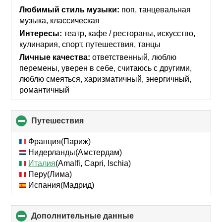
collapse
Любимый стиль музыки:
поп, танцевальная
contents
музыка, классическая
Интересы:
театр, кафе / рестораны, искусcтво,
кулинария, спорт, путешествия, танцы
Личные качества:
ответственный, люблю
перемены, уверен в себе, считаюсь с другими,
люблю смеяться, харизматичный, энергичный,
романтичный
Путешествия
click
to
collapse
Франция(Париж)
contents
Нидерланды(Амстердам)
Италия
(Amalfi, Capri, Ischia)
Перу(Лима)
Испания(Мадрид)
Дополнительные данные
click