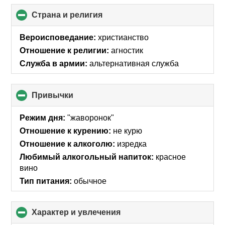
Страна и религия
click
to
collapse
Вероисповедание:
христианство
contents
Отношение к религии:
агностик
Служба в армии:
альтернативная служба
Привычки
click
to
collapse
Режим дня:
"жаворонок"
contents
Отношение к курению:
не курю
Отношение к алкоголю:
изредка
Любимый алкогольный напиток:
красное
вино
Тип питания:
обычное
Характер и увлечения
click
to