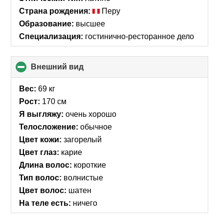
Страна рождения:
Перу
Образование:
высшее
Специализация:
гостинично-ресторанное дело
Внешний вид
click
to
collapse
Вес:
69 кг
contents
Рост:
170 см
Я выгляжу:
очень хорошо
Телосложение:
обычное
Цвет кожи:
загорелый
Цвет глаз:
карие
Длина волос:
короткие
Тип волос:
волнистые
Цвет волос:
шатен
На теле есть:
ничего