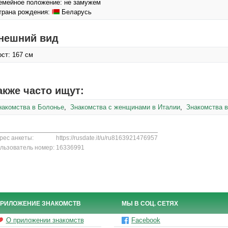
емейное положение: не замужем
трана рождения:
Беларусь
нешний вид
ост: 167 см
акже часто ищут:
накомства в Болонье
,
Знакомства с женщинами в Италии
,
Знакомства 
рес анкеты:
https://rusdate.it/u/ru8163921476957
льзователь номер:
16336991
РИЛОЖЕНИЕ ЗНАКОМСТВ
МЫ В СОЦ. СЕТЯХ
О приложении знакомств
Facebook