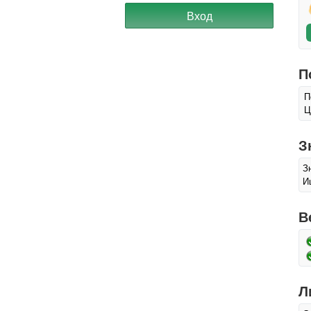
П
П
Ц
З
З
И
В
Л