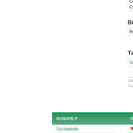
С
С
В
Р
Т
З
Ад
По
RUSDATE.IT
П
Соглашение