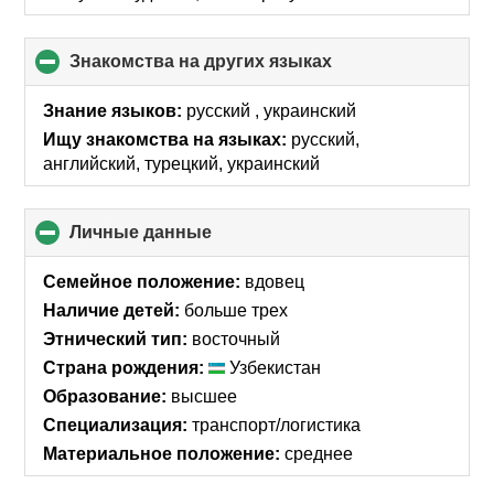
contents
Знакомства на других языках
click
to
collapse
Знание языков:
русский , украинский
contents
Ищу знакомства на языках:
русский,
английский, турецкий, украинский
Личные данные
click
to
collapse
Семейное положение:
вдовец
contents
Наличие детей:
больше трех
Этнический тип:
восточный
Страна рождения:
Узбекистан
Образование:
высшее
Специализация:
транспорт/логистика
Материальное положение:
среднее