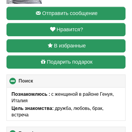
Отправить сообщение
Нравится?
В избранные
Подарить подарок
Поиск
click
to
collapse
Познакомлюсь :
с женщиной
в районе
Генуя,
contents
Италия
Цель знакомства:
дружба, любовь, брак,
встреча