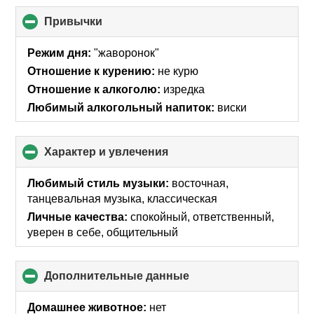
Привычки
click
to
collapse
Режим дня:
"жаворонок"
contents
Отношение к курению:
не курю
Отношение к алкоголю:
изредка
Любимый алкогольный напиток:
виски
Характер и увлечения
click
to
collapse
Любимый стиль музыки:
восточная,
contents
танцевальная музыка, классическая
Личные качества:
спокойный, ответственный,
уверен в себе, общительный
Дополнительные данные
click
to
collapse
Домашнее животное:
нет