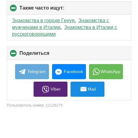
Также часто ищут:
click
to
collapse
Знакомства в городе Генуя
,
Знакомства с
contents
мужчинами в Италии
,
Знакомства в Италии с
русскоговорящими
Поделиться
click
to
collapse
contents
Telegram
Facebook
WhatsApp
Viber
Mail
Пользователь номер:
12126275