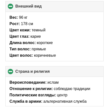
Внешний вид
click
to
collapse
Вес:
96 кг
contents
Рост:
178 см
Цвет кожи:
темный
Цвет глаз:
карие
Длина волос:
короткие
Тип волос:
прямые
Цвет волос:
коричневые
Страна и религия
click
to
collapse
Вероисповедание:
ислам
contents
Отношение к религии:
соблюдаю традиции
Политические взгляды:
центр
Служба в армии:
альтернативная служба