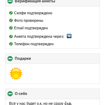
Верификация анкеты
click
to
collapse
Селфи подтверждено
contents
Фото проверены
Email подтвержден
Анкета подтверждена через:
Телефон подтвержден
Подарки
click
to
collapse
contents
О себе
click
to
collapse
Всё у нас будет о.к, но не сразу 👍🙏